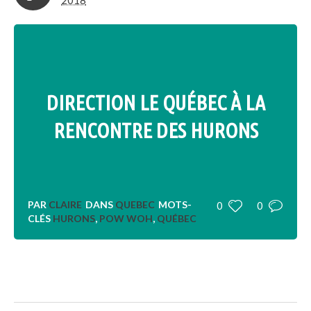
2018
DIRECTION LE QUÉBEC À LA
RENCONTRE DES HURONS
PAR
CLAIRE
DANS
QUEBEC
MOTS-
0
0
CLÉS
HURONS
,
POW WOH
,
QUÉBEC