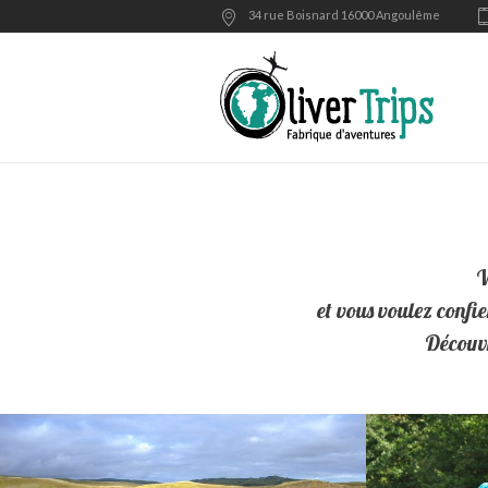
34 rue Boisnard 16000 Angoulême
V
et vous voulez confi
Découvr