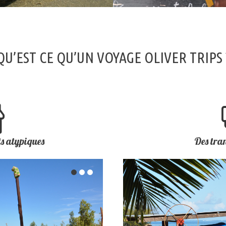
UR L’EAU
SEJOURS SOLIDAIRES
 CAPITAINE
AVENTURES HUMAINES
QU’EST CE QU’UN VOYAGE OLIVER TRIPS 
s atypiques
Des tra