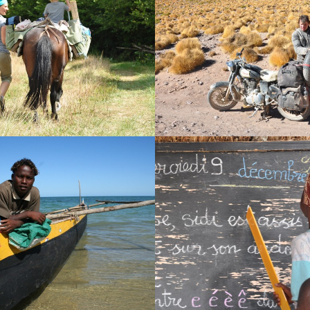
S À CHEVAL
CIRCUITS MOTO
 VOYAGE
AMOUREUX DE LA BÉQUILLE