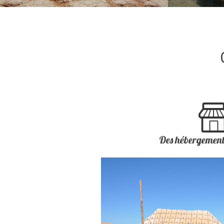
RANDOS-TREKKING
BALADES S
POUR TOUTES LES POINTURES
CASQUETTE DU
Des hébergement