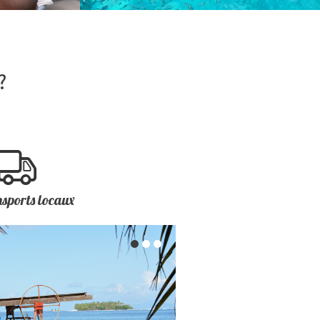
VOYAGES DE NOCES
ÉMOTIONS INFINIES
?
nsports locaux