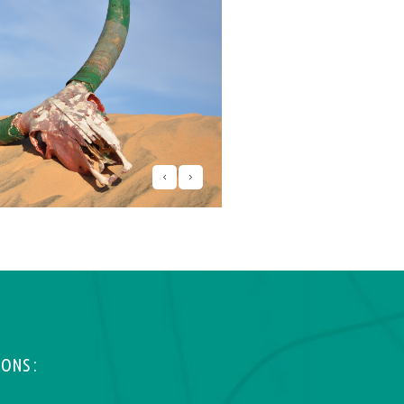
ONS :