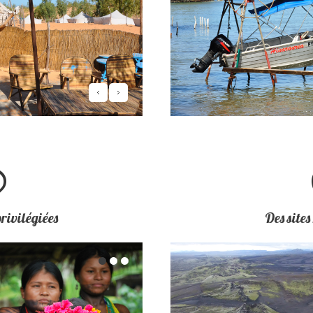
rivilégiées
Des site