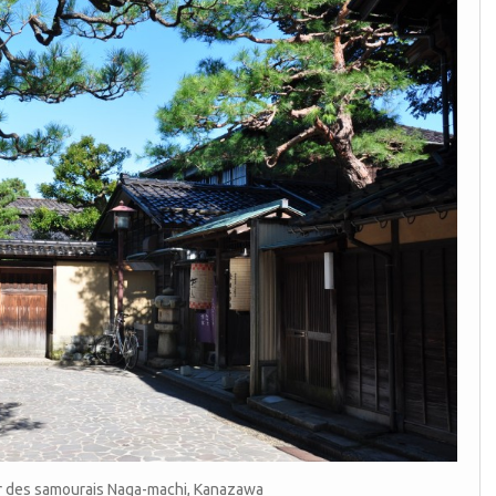
r des samourais Naga-machi, Kanazawa