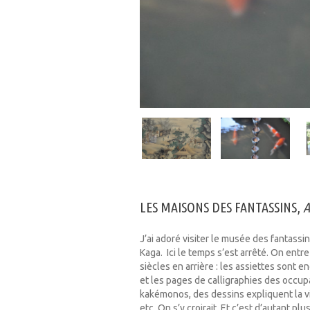
LES MAISONS DES FANTASSINS,
A
J’ai adoré visiter le musée des fantassin
Kaga. Ici le temps s’est arrêté. On ent
siècles en arrière : les assiettes sont 
et les pages de calligraphies des occup
kakémonos, des dessins expliquent la vie 
etc. On s’y croirait. Et c’est d’autant 