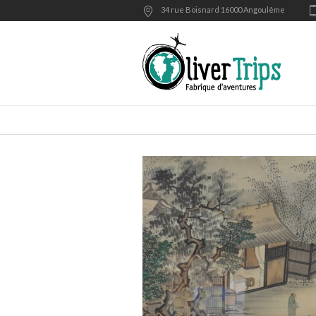
34 rue Boisnard 16000 Angoulême