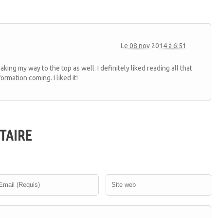
Le 08 nov 2014 à 6:51
making my way to the top as well. I definitely liked reading all that
rmation coming. I liked it!
TAIRE