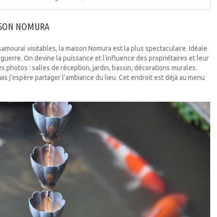
AISON NOMURA
amouraï visitables, la maison Nomura est la plus spectaculaire. Idéale
 guerre. On devine la puissance et l’influence des propriétaires et leur
es photos : salles de réception, jardin, bassin, décorations murales.
ais j’espère partager l’ambiance du lieu. Cet endroit est déjà au menu