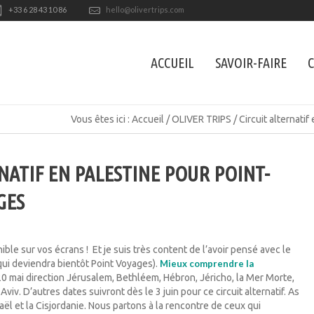
+33 6 28 43 10 86
hello@olivertrips.com
ACCUEIL
SAVOIR-FAIRE
C
Vous êtes ici :
Accueil
/
OLIVER TRIPS
/
Circuit alternati
NATIF EN PALESTINE POUR POINT-
GES
nible sur vos écrans ! Et je suis très content de l’avoir pensé avec le
qui deviendra bientôt Point Voyages).
Mieux comprendre la
 mai direction Jérusalem, Bethléem, Hébron, Jéricho, la Mer Morte,
viv. D’autres dates suivront dès le 3 juin pour ce circuit alternatif. As
ël et la Cisjordanie. Nous partons à la rencontre de ceux qui