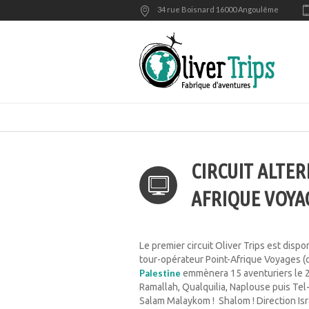
34 rue Boisnard 16000 Angoulême
CIRCUIT ALTER
AFRIQUE VOYA
Le premier circuit Oliver Trips est dispo
tour-opérateur Point-Afrique Voyages (
Palestine
emmènera 15 aventuriers le 20
Ramallah, Qualquilia, Naplouse puis Tel-A
Salam Malaykom ! Shalom ! Direction Isra