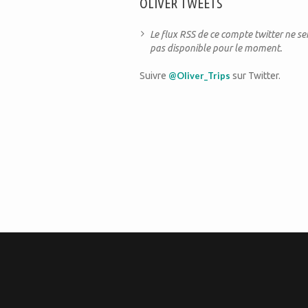
OLIVER TWEETS
Le flux RSS de ce compte twitter ne s
pas disponible pour le moment.
Suivre
@Oliver_Trips
sur Twitter.