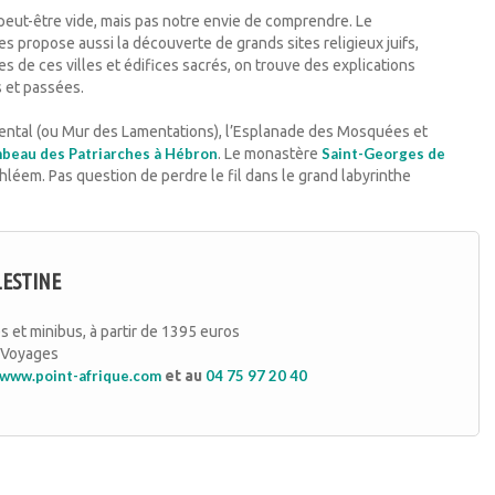
 peut-être vide, mais pas notre envie de comprendre. Le
es propose aussi la découverte de grands sites religieux juifs,
s de ces villes et édifices sacrés, on trouve des explications
 et passées.
idental (ou Mur des Lamentations), l’Esplanade des Mosquées et
beau des Patriarches à Hébron
. Le monastère
Saint-Georges de
ethléem. Pas question de perdre le fil dans le grand labyrinthe
ESTINE
s et minibus, à partir de 1395 euros
e Voyages
www.point-afrique.com
et au
04 75 97 20 40