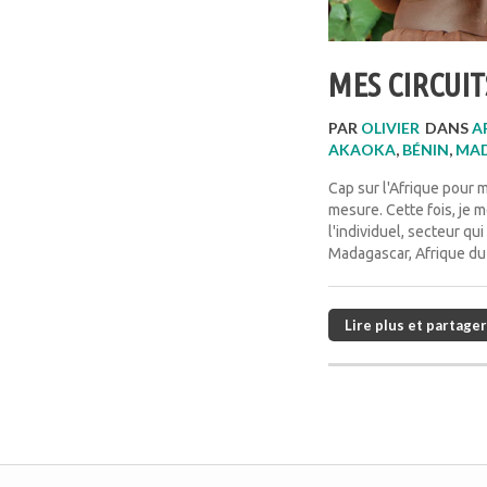
MES CIRCUI
PAR
OLIVIER
DANS
A
AKAOKA
,
BÉNIN
,
MA
Cap sur l'Afrique pour 
mesure. Cette fois, je m
l'individuel, secteur qu
Madagascar, Afrique du 
Lire plus et partager