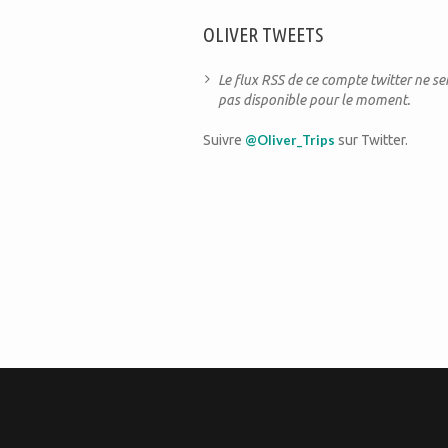
OLIVER TWEETS
Le flux RSS de ce compte twitter ne s
pas disponible pour le moment.
Suivre
@Oliver_Trips
sur Twitter.