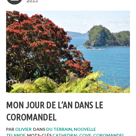
2015
MON JOUR DE L’AN DANS LE
COROMANDEL
PAR
OLIVIER
DANS
DU TERRAIN
,
NOUVELLE
ZELANDE
MOTS-CLÉS
CATHEDRAL COVE
,
COROMANDEL
,