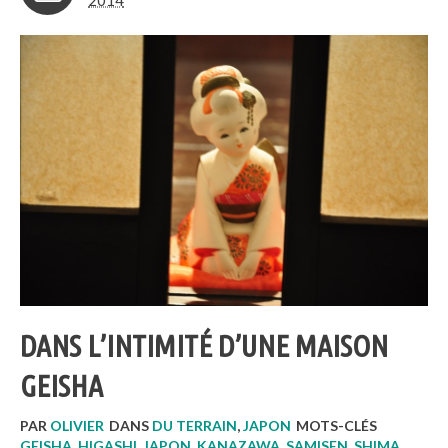
2014
DANS L’INTIMITÉ D’UNE MAISON
GEISHA
PAR
OLIVIER
DANS
DU TERRAIN
,
JAPON
MOTS-CLÉS
GEISHA
,
HIGASHI
,
JAPON
,
KANAZAWA
,
SAMISEN
,
SHIMA