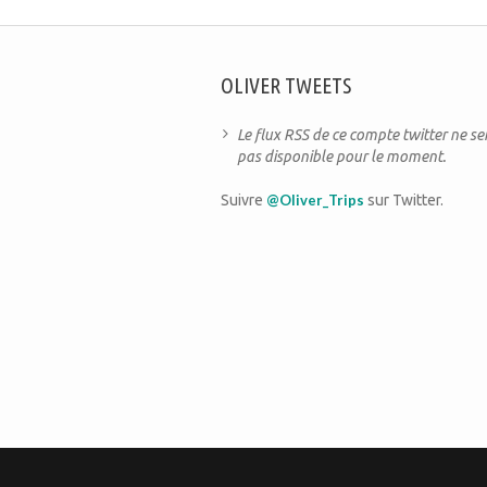
OLIVER TWEETS
Le flux RSS de ce compte twitter ne s
pas disponible pour le moment.
Suivre
@Oliver_Trips
sur Twitter.